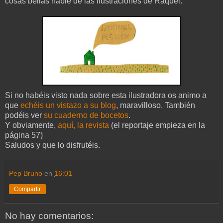
cosas bellas hable de las ilustraciones de Raquel.
Si no habéis visto nada sobre esta ilustradora os animo a
que
echéis un vistazo a su blog
, maravilloso. También
podéis ver
su cuaderno de bocetos
.
Y obviamente,
aquí, la revista
(el reportaje empieza en la
página 57)
Saludos y que lo disfrutéis.
Pep Bruno
en
16:01
Compartir
No hay comentarios: