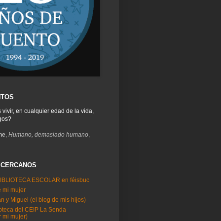
NTOS
ivir, en cualquier edad de la vida,
egos?
he
,
Humano, demasiado humano
,
 CERCANOS
BIBLIOTECA ESCOLAR en féisbuc
e mi mujer
n y Miguel (el blog de mis hijos)
ioteca del CEIP La Senda
 mi mujer)