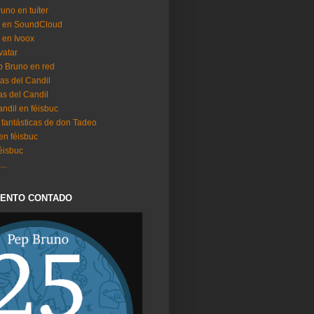
runo en tuíter
o en SoundCloud
 en Ivoox
vatar
 Bruno en red
ras del Candil
as del Candil
ndil en féisbuc
 fantásticas de don Tadeo
 en féisbuc
féisbuc
..
UENTO CONTADO