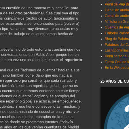
.
Perfil de Pep B
esta cuestión de una manera muy sencilla:
para
Canal de audi
a de ser otro profesional
. Sea cual sea el tipo
Canal de audio
 compañeros (textos de autor, tradicionales o
Mi ficha en Gra
os esperando a ser encontrados para (volver a)
Cuentos de Pep
do tipo, variantes muy diversas, propuestas muy
Editorial Palab
parte del trabajo de quienes hemos hecho de
Blog de Palabr
Palabras del Ca
rece al hilo de todo esto, una cuestión que nos
Las toponimias
s conversaciones con Pablo Albo, porque fue en
Perfil personal
primera vez una idea deslumbrante:
el repertorio
Tierra Oral en 
En la Wikipedia.
 mal que los "ladrones de cuentos" hacían a sus
 sino también por el daño que eso hacía al
un
repertorio personal
, el que cada narrador y
25 AÑOS DE C
o también existe un repertorio global, que no es
os cuentos que estamos contando en este tiempo
adrones de cuentos" copian y se apropian del
ese repertorio global se achica, se empequeñece,
cuentos. Y eso tiene consecuencias, muchas, y
blico queda hastiado de escuchar una y otra vez
n muchas ocasiones, contados de la misma
pacios donde se programan cuentos (todavía
s años en los que venían cuentistas de Madrid