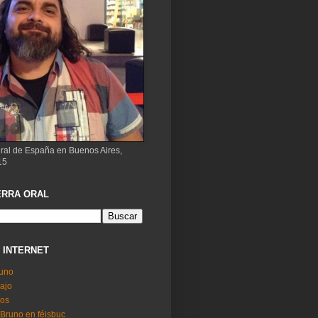
ural de España en Buenos Aires,
15
ERRA ORAL
 INTERNET
uno
ajo
dos
Bruno en féisbuc