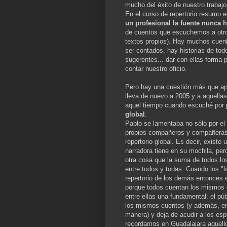
mucho del éxito de nuestro trabajo
En el curso de repertorio resumo 
un profesional la fuente nunca h
de cuentos que escuchemos a otros
textos propios). Hay muchos cuent
ser contados, hay historias de to
sugerentes... dar con ellas forma 
contar nuestro oficio.
Pero hay una cuestión más que apa
lleva de nuevo a 2005 y a aquella
aquel tiempo cuando escuché por 
global
.
Pablo se lamentaba no sólo por el
propios compañeros y compañeras,
repertorio global. Es decir, existe 
narradora tiene en su mochila, per
otra cosa que la suma de todos l
entre todos y todas. Cuando los "l
repertorio de los demás entonces 
porque todos cuentan los mismos 
entre ellas una fundamental: el pú
los mismos cuentos (y además, e
manera) y deja de acudir a los es
recordamos en Guadalajara aquello