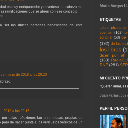
018 a las 18:38
Mario Vargas L
global es muy enriquecedor y novedoso. La cabeza me
 las ramificaciones que se abren con ese concepto.
o!
ETIQUETAS
a ser las únicas personas beneficiadas de este
adulto picantoso
cuentan
(102)
cr
de 
editorial
(53)
(192)
de las ses
los libros
(
dicen por ahí
(160)
RadioCL
RNE
(281)
SER
 de marzo de 2018 a las 20:20
MI CUENTO PR
 abrazo.
"Querer, amar, es 
Juan Farias
,
Los 
PERFIL PERSO
e 2018 a las 20:16
e por estas reflexiones tan enjundiosas, propias de
 para de sacar punta a los vericuetos teóricos de un