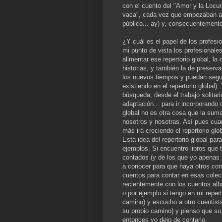
con el cuento del "Amor y la Locura
vaca", cada vez que empezaban a 
público... ay) y, consecuentement
¿Y cuál es el papel de los profesi
mi punto de vista los profesionale
alimentar ese repertorio global, l
historias, y también la de preserv
los nuevos tiempos y puedan segui
existiendo en el repertorio global)
búsqueda, desde el trabajo solitari
adaptación... para ir incorporando 
global no es otra cosa que la suma
nosotros y nosotras. Así pues cua
más irá creciendo el repertorio glob
Esta idea del repertorio global par
ejemplos. Si encuentro libros que 
contados (y de los que yo apenas 
a conocer para que haya otros c
cuentos para contar en esas cole
recientemente con los cuentos a
o por ejemplo si tengo en mi repert
camino) y escucho a otro cuentist
su propio camino) y pienso que su 
entonces yo dejo de contarlo.