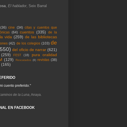
losa
,
El hablador
, Seix Barral
(36)
cine
(34)
citas y cuentos que
cuentos
(335)
ónicas
(64)
de la
la vida
(259)
de las bibliotecas
de
iones
(42)
de los colegios
(103)
1550)
del oficio de narrar
(621)
(259)
pura oralidad
FEST
(18)
M
(129)
revistas
(38)
Rescatados
(8)
(165)
EFERIDO
mi cuento preferido."
caminos de la Luna
, Anaya.
NAL EN FACEBOOK