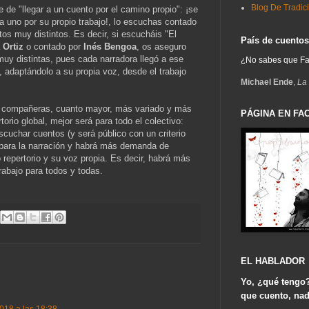
Blog De Tradic
 de "llegar a un cuento por el camino propio": ¡se
a uno por su propio trabajo!, lo escuchas contado
os muy distintos. Es decir, si escucháis "El
País de cuentos
 Ortiz
o contado por
Inés Bengoa
, os aseguro
muy distintas, pues cada narradora llegó a ese
¿No sabes que Fant
, adaptándolo a su propia voz, desde el trabajo
Michael Ende
,
La 
 compañeras, cuanto mayor, más variado y más
PÁGINA EN FA
torio global, mejor será para todo el colectivo:
cuchar cuentos (y será público con un criterio
 para la narración y habrá más demanda de
repertorio y su voz propia. Es decir, habrá más
rabajo para todos y todas.
EL HABLADOR
Yo, ¿qué tengo
que cuento, na