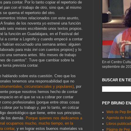
ara contar. Por lo tanto copiar el repertorio de
l pan con el trabajo de otro, sino que, al mismo
es se quema el repertorio del otro.
omentos tristes relacionados con este asunto,
. A finales de los noventa yo estrené una función
sado seis meses escribiendo unos textos propios.
 la función en Guadalajara, en el Festival del
i a contar a Logroño y cuando empecé a contar
os habían escuchado una semana antes: alguien
(elaborado para más
inri
con cuentos propios) y lo
cio una semana antes. Mis meses de trabajo
ones de cuentos". Tuve que cambiar sobre la
En el Centro Cult
 tenía prevista contar.
septiembre de 20
 hablando sobre esta cuestión. Creo que los
BUSCAR EN TI
sionales tenemos una responsabilidad que no
nstrumentales, circunstanciales y populares)
, por
mente porque nosotros hemos hecho de contar
 espacio en el que se va a cobrar por contar
 como profesionales (porque entre otras cosas
PEP BRUNO EN
cobrar por tu trabajo y, por lo tanto, en cotizar
Web de Pep Br
igo deontológico que tiene, entre sus principios,
o de los demás.
Porque quienes nos dedicamos a
Agenda de trab
onal ocupamos mucho, mucho tiempo, en la
Libros publica
ra contar
, y en lograr estos buenos materiales va
Página de Pep 