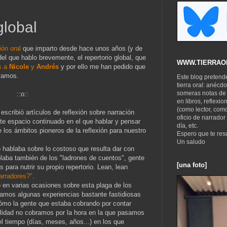
global
ión oral
que imparto desde hace unos años (y de
l que hablo brevemente, el repertorio global, que
WWW.TIERRAO
s a
Nicole
y
Andrés
y por ello me han pedido que
 vamos.
Este blog pretende
tierra oral: anécd
someras notas de 
::o::
en libros, reflexi
(como lector, como
escribió artículos de reflexión sobre narración
oficio de narrador
ste espacio continuado en el que hablar y pensar
día, etc.
e los ámbitos pioneros de la reflexión para nuestro
Espero que te resu
Un saludo
 hablaba sobre lo costoso que resulta dar con
laba también de los "ladrones de cuentos", gente
[una foto]
 para nutrir su propio repertorio. Lean, lean
arradores?"
.
en varias ocasiones sobre esta plaga de los
amos algunas experiencias bastante fastidiosas
mo la gente que estaba cobrando por contar
lidad no cobramos por la hora en la que pasamos
l tiempo (días, meses, años...) en los que