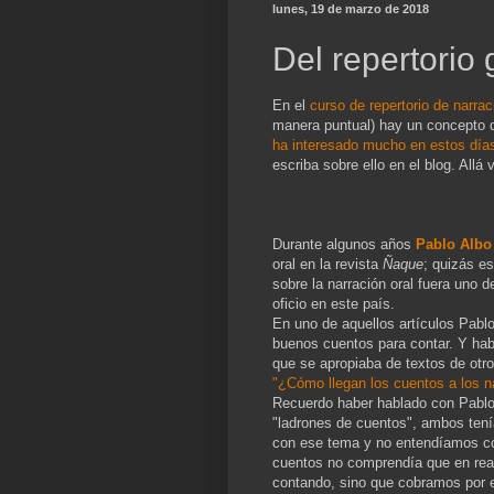
lunes, 19 de marzo de 2018
Del repertorio 
En el
curso de repertorio de narrac
manera puntual) hay un concepto de
ha interesado mucho en estos día
escriba sobre ello en el blog. Allá
Durante algunos años
Pablo Albo
oral en la revista
Ñaque
; quizás e
sobre la narración oral fuera uno d
oficio en este país.
En uno de aquellos artículos Pablo
buenos cuentos para contar. Y hab
que se apropiaba de textos de otros
"¿Cómo llegan los cuentos a los n
Recuerdo haber hablado con Pablo 
"ladrones de cuentos", ambos tení
con ese tema y no entendíamos có
cuentos no comprendía que en rea
contando, sino que cobramos por e