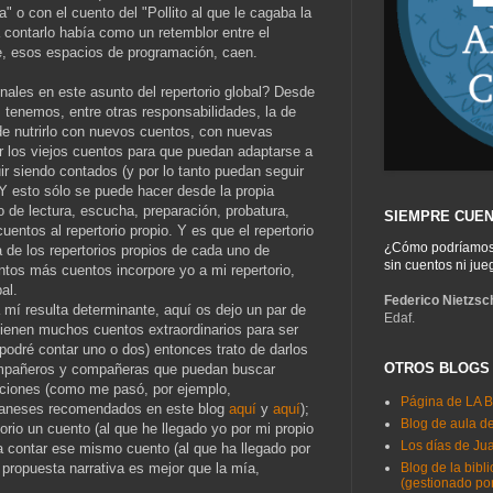
" o con el cuento del "Pollito al que le cagaba la
contarlo había como un retemblor entre el
e, esos espacios de programación, caen.
onales en este asunto del repertorio global? Desde
s tenemos, entre otras responsabilidades, la de
a de nutrirlo con nuevos cuentos, con nuevas
ar los viejos cuentos para que puedan adaptarse a
r siendo contados (y por lo tanto puedan seguir
. Y esto sólo se puede hacer desde la propia
o de lectura, escucha, preparación, probatura,
SIEMPRE CUE
cuentos al repertorio propio. Y es que el repertorio
¿Cómo podríamos v
 de los repertorios propios de cada uno de
sin cuentos ni ju
ntos más cuentos incorpore yo a mi repertorio,
al.
Federico Nietzsc
a mí resulta determinante, aquí os dejo un par de
Edaf.
tienen muchos cuentos extraordinarios para ser
podré contar uno o dos) entonces trato de darlos
OTROS BLOGS
ompañeros y compañeras que puedan buscar
cciones (como me pasó, por ejemplo,
Página de LA 
lbaneses recomendados en este blog
aquí
y
aquí
);
Blog de aula d
orio un cuento (al que he llegado yo por mi propio
Los días de Jua
a contar ese mismo cuento (al que ha llegado por
propuesta narrativa es mejor que la mía,
Blog de la bibl
(gestionado por