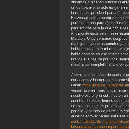
andamos buscando buenos cuentos p
un compañero no sólo es ganarse e
tiempo, es quitarle el pan a él, pu
En verdad podría contar muchos m
pero baste uno para ejemplificarlo
para adultos para la que había pa
Al cabo de esos seis meses estrené
Maratón. Unas semanas después fu
me dijeron que esos cuentos ya l
había copiado todo mi repertorio 
había contado en ese mismo espa
tirados a la basura por unos "ladr
marcha por completo la función que
Ahora, muchos años después, sigo
narradores y las narradoras profe
tienen
otros tipos de narradores (i
varias razones, pero fundamental
nuestro oficio, y si estamos en un
cuentos entonces hemos de actuar
en eso consiste ser profesional: en 
por ello) y hemos de asumir un cód
el de no aprovecharnos del trabaj
contar cuentos de manera profesi
búsqueda de un buen repertorio pa