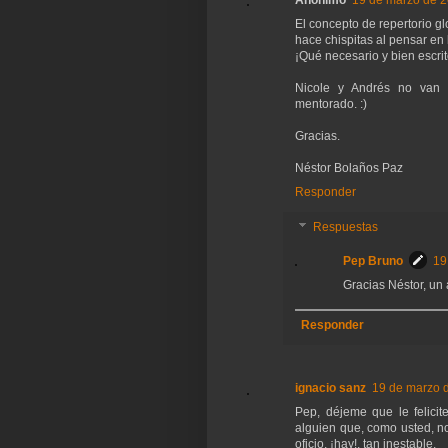
Anónimo
19 de marzo de 2
El concepto de repertorio 
hace chispitas al pensar en
¡Qué necesario y bien escrit
Nicole y Andrés no van 
mentorado. :)
Gracias.
Néstor Bolaños Paz
Responder
Respuestas
Pep Bruno
19
Gracias Néstor, un
Responder
ignacio sanz
19 de marzo d
Pep, déjeme que le felicit
alguien que, como usted, no
oficio, ¡hay!, tan inestable.